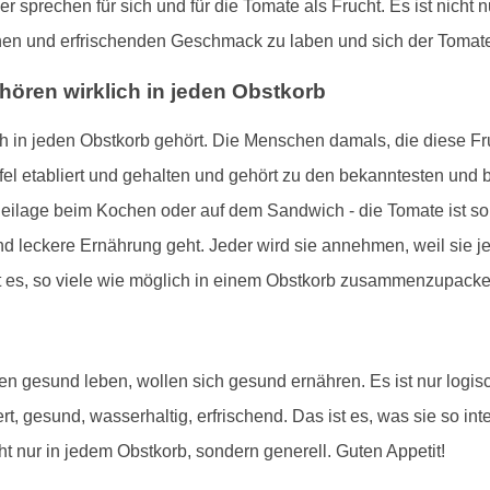
er sprechen für sich und für die Tomate als Frucht. Es ist nic
ichen und erfrischenden Geschmack zu laben und sich der Tomate
hören wirklich in jeden Obstkorb
lich in jeden Obstkorb gehört. Die Menschen damals, die diese F
ffel etabliert und gehalten und gehört zu den bekanntesten und
eilage beim Kochen oder auf dem Sandwich - die Tomate ist so v
 leckere Ernährung geht. Jeder wird sie annehmen, weil sie je
ßt es, so viele wie möglich in einem Obstkorb zusammenzupack
n gesund leben, wollen sich gesund ernähren. Es ist nur logisc
rt, gesund, wasserhaltig, erfrischend. Das ist es, was sie so i
cht nur in jedem Obstkorb, sondern generell. Guten Appetit!