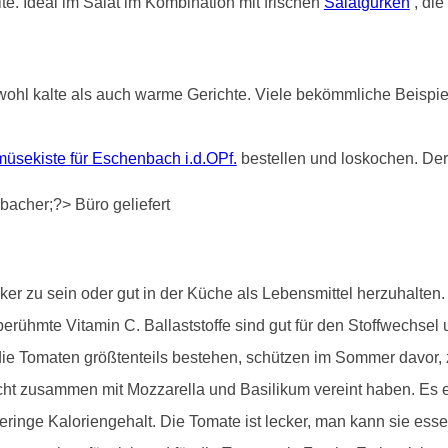
e. Ideal im Salat im Kombination mit frischen
Salatgurken
, die
ohl kalte als auch warme Gerichte. Viele bekömmliche Beispiele
üsekiste für Eschenbach i.d.OPf.
bestellen und loskochen. Der
r zu sein oder gut in der Küche als Lebensmittel herzuhalten. S
erühmte Vitamin C. Ballaststoffe sind gut für den Stoffwechsel 
e Tomaten größtenteils bestehen, schützen im Sommer davor, zu 
cht zusammen mit Mozzarella und Basilikum vereint haben. Es e
ringe Kaloriengehalt. Die Tomate ist lecker, man kann sie ess