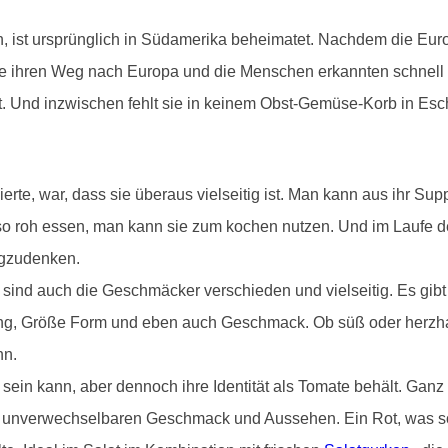
n, ist ursprünglich in Südamerika beheimatet. Nachdem die Eur
ate ihren Weg nach Europa und die Menschen erkannten schnell
et. Und inzwischen fehlt sie in keinem Obst-Gemüse-Korb in Esc
erte, war, dass sie überaus vielseitig ist. Man kann aus ihr S
 so roh essen, man kann sie zum kochen nutzen. Und im Laufe
egzudenken.
nd auch die Geschmäcker verschieden und vielseitig. Es gibt 
ng, Größe Form und eben auch Geschmack. Ob süß oder herzhaft
nn.
 sein kann, aber dennoch ihre Identität als Tomate behält. Gan
m unverwechselbaren Geschmack und Aussehen. Ein Rot, was so f